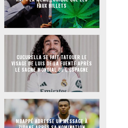
FAUX BILLETS
CUCURELLA SE FAIT TATOUER LE
VISAGE DE LUIS DE LA FUENTE APRÈS
LE SACRE MONDIAL DE L’ESPAGNE
MBAPPÉ ADRESSE UN MESSAGE À
ZIDANE APRÈS SA NOMINATION