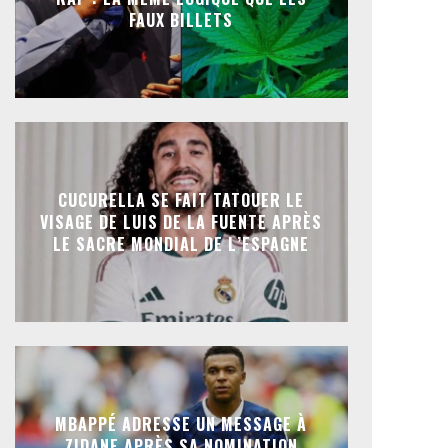
FAUX BILLETS
CUCURELLA SE FAIT TATOUER LE
VISAGE DE LUIS DE LA FUENTE APRÈS
LE SACRE MONDIAL DE L’ESPAGNE
MBAPPÉ ADRESSE UN MESSAGE À
ZIDANE APRÈS SA NOMINATION