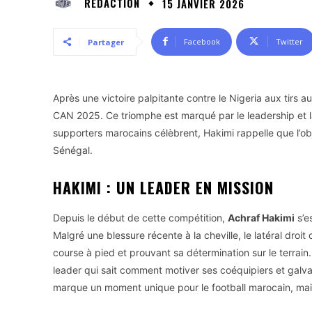
RÉDACTION
15 JANVIER 2026
Facebook
Twitter
Partager
Après une victoire palpitante contre le Nigeria aux tirs a
CAN 2025. Ce triomphe est marqué par le leadership et l
supporters marocains célèbrent, Hakimi rappelle que l’obje
Sénégal.
HAKIMI : UN LEADER EN MISSION
Depuis le début de cette compétition,
Achraf Hakimi
s’e
Malgré une blessure récente à la cheville, le latéral dro
course à pied et prouvant sa détermination sur le terrain
leader qui sait comment motiver ses coéquipiers et galvani
marque un moment unique pour le football marocain, mais i