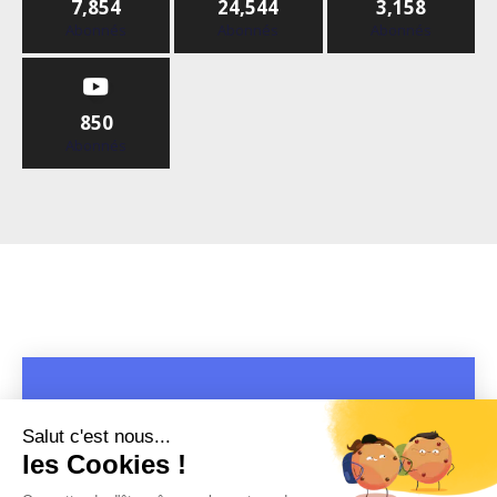
7,854
24,544
3,158
Abonnés
Abonnés
Abonnés
850
Abonnés