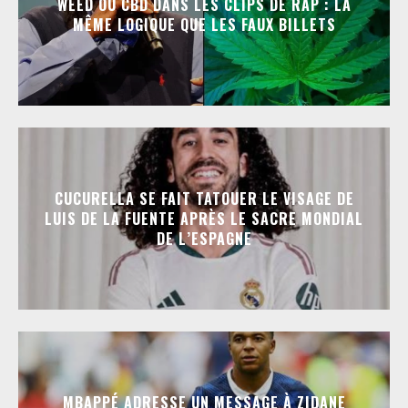
WEED OU CBD DANS LES CLIPS DE RAP : LA
MÊME LOGIQUE QUE LES FAUX BILLETS
CUCURELLA SE FAIT TATOUER LE VISAGE DE
LUIS DE LA FUENTE APRÈS LE SACRE MONDIAL
DE L’ESPAGNE
MBAPPÉ ADRESSE UN MESSAGE À ZIDANE