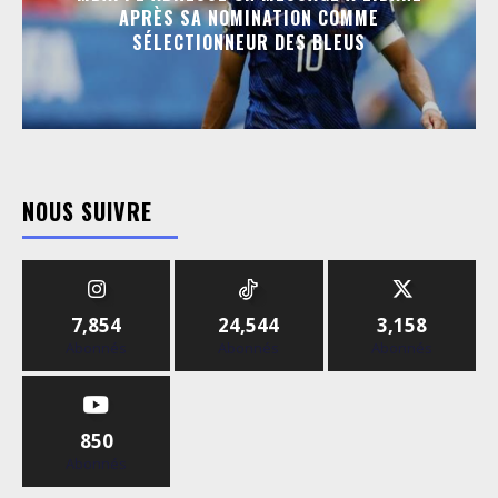
APRÈS SA NOMINATION COMME
SÉLECTIONNEUR DES BLEUS
NOUS SUIVRE
7,854
24,544
3,158
Abonnés
Abonnés
Abonnés
850
Abonnés