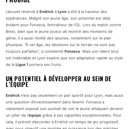
L’accueil réservé à
Endrick
à
Lyon
a été à la hauteur des
espérances. Malgré son jeune âge, son potentiel est déjà
évident pour Fonseca, l’entraîneur de l’OL. Lors du match contre
Brest, bien que le jeune joueur ait montré des moments de
génie, il a aussi révélé des lacunes, notamment sur le plan
physique. “À cet âge, les décisions sur le terrain ne sont pas
toujours parfaites”, a commenté
Fonseca
. Mais son talent brut
est indéniable et Lyon espère que son adaptation rapide au style
de la
Ligue 1
portera ses fruits.
UN POTENTIEL À DÉVELOPPER AU SEIN DE
L’ÉQUIPE
Endrick
n’est pas seulement un pari sportif pour Lyon, mais aussi
une question d’investissement dans l’avenir. Fonseca a
clairement exposé son souhait de voir le jeune attaquant devenir
un pilier de l’
équipe
grâce à ses capacités exceptionnelles. Pour
cela, il prévoit d’accorder à Endrick un temps de jeu progressif,
avec pour objectif une montée en puissance lors des matches