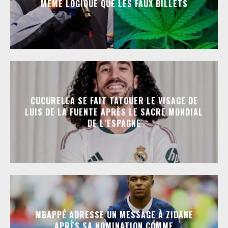
MÊME LOGIQUE QUE LES FAUX BILLETS
CUCURELLA SE FAIT TATOUER LE VISAGE DE
LUIS DE LA FUENTE APRÈS LE SACRE MONDIAL
DE L’ESPAGNE
MBAPPÉ ADRESSE UN MESSAGE À ZIDANE
APRÈS SA NOMINATION COMME