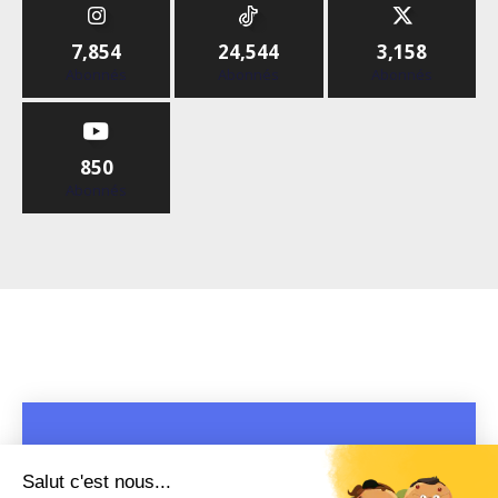
7,854
24,544
3,158
Abonnés
Abonnés
Abonnés
850
Abonnés