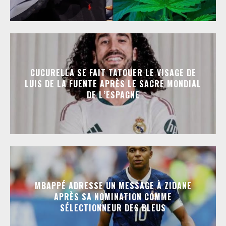
CUCURELLA SE FAIT TATOUER LE VISAGE DE
LUIS DE LA FUENTE APRÈS LE SACRE MONDIAL
DE L’ESPAGNE
MBAPPÉ ADRESSE UN MESSAGE À ZIDANE
APRÈS SA NOMINATION COMME
SÉLECTIONNEUR DES BLEUS