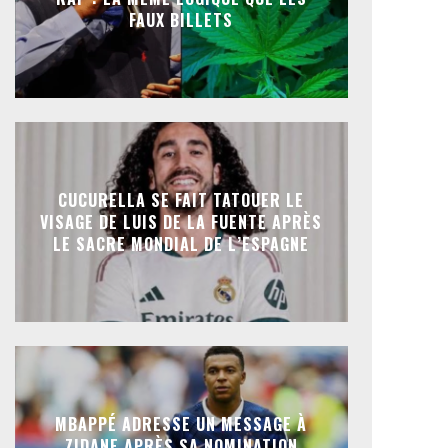
FAUX BILLETS
CUCURELLA SE FAIT TATOUER LE
VISAGE DE LUIS DE LA FUENTE APRÈS
LE SACRE MONDIAL DE L’ESPAGNE
MBAPPÉ ADRESSE UN MESSAGE À
ZIDANE APRÈS SA NOMINATION