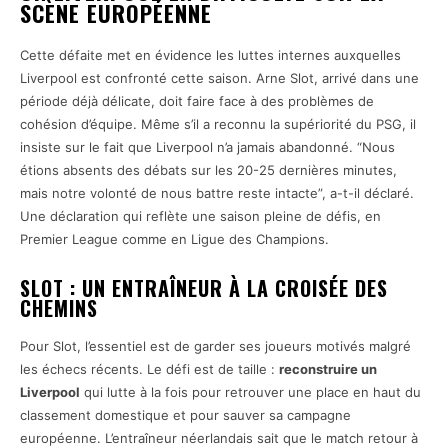
SCÈNE EUROPÉENNE
Cette défaite met en évidence les luttes internes auxquelles
Liverpool est confronté cette saison. Arne Slot, arrivé dans une
période déjà délicate, doit faire face à des problèmes de
cohésion d’équipe. Même s’il a reconnu la supériorité du PSG, il
insiste sur le fait que Liverpool n’a jamais abandonné. “Nous
étions absents des débats sur les 20-25 dernières minutes,
mais notre volonté de nous battre reste intacte”, a-t-il déclaré.
Une déclaration qui reflète une saison pleine de défis, en
Premier League comme en Ligue des Champions.
SLOT : UN ENTRAÎNEUR À LA CROISÉE DES
CHEMINS
Pour Slot, l’essentiel est de garder ses joueurs motivés malgré
les échecs récents. Le défi est de taille :
reconstruire un
Liverpool
qui lutte à la fois pour retrouver une place en haut du
classement domestique et pour sauver sa campagne
européenne. L’entraîneur néerlandais sait que le match retour à