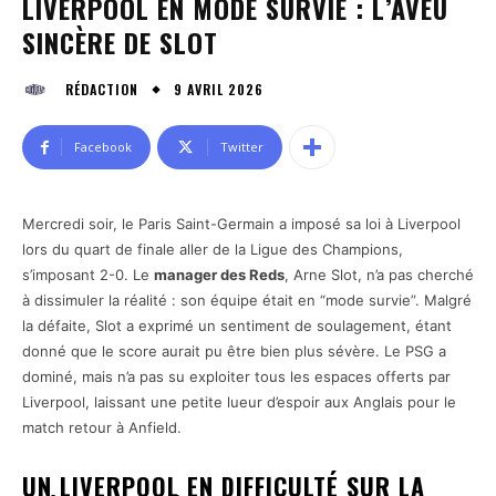
LIVERPOOL EN MODE SURVIE : L’AVEU
SINCÈRE DE SLOT
9 AVRIL 2026
RÉDACTION
Facebook
Twitter
Mercredi soir, le Paris Saint-Germain a imposé sa loi à Liverpool
lors du quart de finale aller de la Ligue des Champions,
s’imposant 2-0. Le
manager des Reds
, Arne Slot, n’a pas cherché
à dissimuler la réalité : son équipe était en “mode survie”. Malgré
la défaite, Slot a exprimé un sentiment de soulagement, étant
donné que le score aurait pu être bien plus sévère. Le PSG a
dominé, mais n’a pas su exploiter tous les espaces offerts par
Liverpool, laissant une petite lueur d’espoir aux Anglais pour le
match retour à Anfield.
UN LIVERPOOL EN DIFFICULTÉ SUR LA