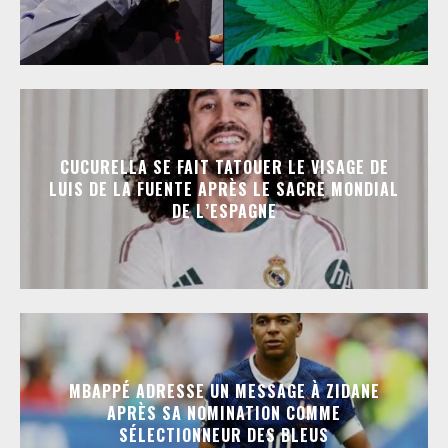
CUCURELLA SE FAIT TATOUER LE VISAGE DE
LUIS DE LA FUENTE APRÈS LE SACRE MONDIAL
DE L’ESPAGNE
MBAPPÉ ADRESSE UN MESSAGE À ZIDANE
APRÈS SA NOMINATION COMME
SÉLECTIONNEUR DES BLEUS