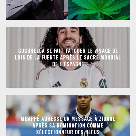
CUCURELLA SE FAIT TATOUER LE VISAGE DE
LUIS DE LA FUENTE APRÈS LE SACRE MONDIAL
DE L’ESPAGNE
MBAPPÉ ADRESSE UN MESSAGE À ZIDANE
APRÈS SA NOMINATION COMME
SÉLECTIONNEUR DES BLEUS