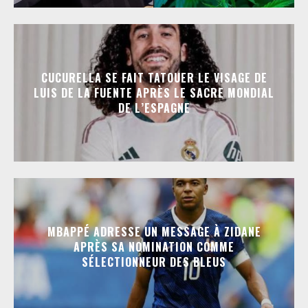
CUCURELLA SE FAIT TATOUER LE VISAGE DE
LUIS DE LA FUENTE APRÈS LE SACRE MONDIAL
DE L’ESPAGNE
MBAPPÉ ADRESSE UN MESSAGE À ZIDANE
APRÈS SA NOMINATION COMME
SÉLECTIONNEUR DES BLEUS