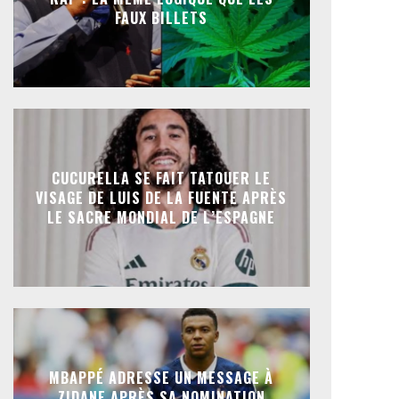
FAUX BILLETS
CUCURELLA SE FAIT TATOUER LE
VISAGE DE LUIS DE LA FUENTE APRÈS
LE SACRE MONDIAL DE L’ESPAGNE
MBAPPÉ ADRESSE UN MESSAGE À
ZIDANE APRÈS SA NOMINATION