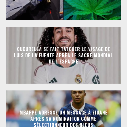
CUCURELLA SE FAIT TATOUER LE VISAGE DE
LUIS DE LA FUENTE APRÈS LE SACRE MONDIAL
DE L’ESPAGNE
MBAPPÉ ADRESSE UN MESSAGE À ZIDANE
APRÈS SA NOMINATION COMME
SÉLECTIONNEUR DES BLEUS