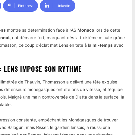
Pinterest
Linkedin
ens
montre sa détermination face à l’AS
Monaco
lors de cette
nnat
, ont démarré fort, marquant dès la troisième minute grâce
masson, ce coup d’éclat met Lens en tête à la
mi-temps
avec
: LENS IMPOSE SON RYTHME
illimétrée de Thauvin, Thomasson a délivré une tête exquise
Les défenseurs monégasques ont été pris de vitesse, et l’équipe
sois. Malgré une main controversée de Diatta dans la surface, la
alable.
 pression constante, empêchant les Monégasques de trouver
c Balogun, mais Risser, le gardien lensois, a réussi une
ta, remplacé par Bamba, laissant Monaco dans une situation