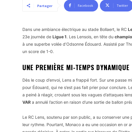
Facebook
Twitter
Partager
Dans une ambiance électrique au stade Bollaert, le RC
L
23e journée de
Ligue 1
. Les Lensois, en tête du
champio
à une superbe volée d’Odsonne Édouard. Assisté par Tho
un score de 1-0.
UNE PREMIÈRE MI-TEMPS DYNAMIQUE 
Dès le coup d’envoi, Lens a frappé fort. Sur une passe m
pour Édouard, qui ne s’est pas fait prier pour conclure. 
a peiné à réagir, croulant sous les vagues d’attaques len
VAR
a annulé l’action en raison d’une sortie de ballon pré
Le RC Lens, soutenu par son public, a su conserver une
leur rythme. Pourtant, Monaco a eu une occasion en or ave
parade décisive. À noter, la sortie sur blessure de Diat