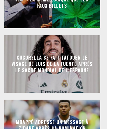
FAUX BILLETS
CUCURELLA SE FAIT TATOUER LE
VISAGE DE LUIS DE LA FUENTE APRÈS
LE SACRE MONDIAL DE L’ESPAGNE
MBAPPÉ ADRESSE UN MESSAGE À
ZIDANE APRÈS SA NOMINATION