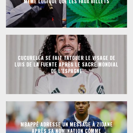
MÊME LOGIQUE QUE LES FAUX BILLETS
CUCURELLA SE FAIT TATOUER LE VISAGE DE
LUIS DE LA FUENTE APRÈS LE SACRE MONDIAL
DE L’ESPAGNE
MBAPPÉ ADRESSE UN MESSAGE À ZIDANE
APRÈS SA NOMINATION COMME