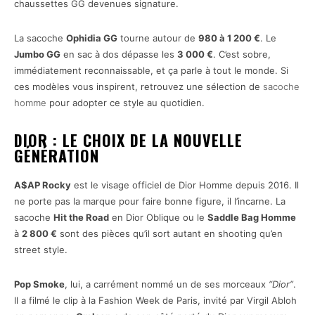
chaussettes GG devenues signature.
La sacoche
Ophidia GG
tourne autour de
980 à 1 200 €
. Le
Jumbo GG
en sac à dos dépasse les
3 000 €
. C’est sobre,
immédiatement reconnaissable, et ça parle à tout le monde. Si
ces modèles vous inspirent, retrouvez une sélection de
sacoche
homme
pour adopter ce style au quotidien.
DIOR : LE CHOIX DE LA NOUVELLE
GÉNÉRATION
A$AP Rocky
est le visage officiel de Dior Homme depuis 2016. Il
ne porte pas la marque pour faire bonne figure, il l’incarne. La
sacoche
Hit the Road
en Dior Oblique ou le
Saddle Bag Homme
à
2 800 €
sont des pièces qu’il sort autant en shooting qu’en
street style.
Pop Smoke
, lui, a carrément nommé un de ses morceaux
“Dior”
.
Il a filmé le clip à la Fashion Week de Paris, invité par Virgil Abloh