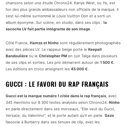
chansons selon une étude Chrono24. Kanye West, ou Ye, est
l’un des plus grands ambassadeurs non officiels de la marque. Il
s’est lui-même surnommé le
Louis Vuitton Don
et a sorti un
album éponyme. Sur scène, en studio, dans ses clips :
la
sacoche LV fait partie intégrante de son image
.
Côté France,
Hamza et Ninho
sont régulièrement photographiés
avec des pièces LV. Le rappeur belge porte le
Keepall
Bandoulière
ou le
Christopher PM
en cuir Taïga dans plusieurs
de ses clips et sorties. Les prix démarrent autour de
1 500 €
.
Les éditions en croco atteignent les
45 000 €
.
GUCCI : LE FAVORI DU RAP FRANÇAIS
Gucci est la marque numéro 1 citée dans le rap français
, avec
345 mentions sur 8 300 textes analysés selon Chrono24.
Ninho
en parle directement dans ses morceaux, “Elle veut du Gucci,
Versace, du Valentino”, et le porte autant qu’il en parle.
Gazo
l’associe à Burberry dans ses tenues de clip, avec les