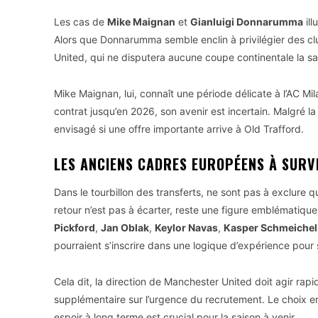
Les cas de
Mike Maignan
et
Gianluigi Donnarumma
ill
Alors que Donnarumma semble enclin à privilégier des c
United, qui ne disputera aucune coupe continentale la sa
Mike Maignan, lui, connaît une période délicate à l’AC Mil
contrat jusqu’en 2026, son avenir est incertain. Malgré la 
envisagé si une offre importante arrive à Old Trafford.
LES ANCIENS CADRES EUROPÉENS À SURV
Dans le tourbillon des transferts, ne sont pas à exclure
retour n’est pas à écarter, reste une figure emblématiqu
Pickford
,
Jan Oblak
,
Keylor Navas
,
Kasper Schmeichel
pourraient s’inscrire dans une logique d’expérience pour s
Cela dit, la direction de Manchester United doit agir ra
supplémentaire sur l’urgence du recrutement. Le choix e
espoir à long terme est crucial pour la saison à venir.