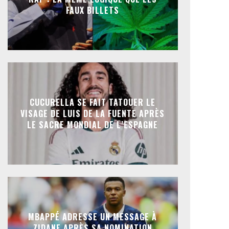
FAUX BILLETS
CUCURELLA SE FAIT TATOUER LE
VISAGE DE LUIS DE LA FUENTE APRÈS
LE SACRE MONDIAL DE L’ESPAGNE
MBAPPÉ ADRESSE UN MESSAGE À
ZIDANE APRÈS SA NOMINATION