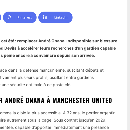
Pinterest
Linkedin
 cet été : remplacer André Onana, indisponible sur blessure
d Devils à accélérer leurs recherches d’un gardien capable
ais peine encore à convaincre depuis son arrivée.
lace dans la défense mancunienne, suscitant débats et
ivement plusieurs profils, oscillant entre gardiens
 une sécurité optimale à ce poste clé.
ER ANDRÉ ONANA À MANCHESTER UNITED
mme la cible la plus accessible. À 32 ans, le portier argentin
truire autrement sous la cage. Sous contrat jusqu’en 2029,
érimentée, capable d’apporter immédiatement une présence