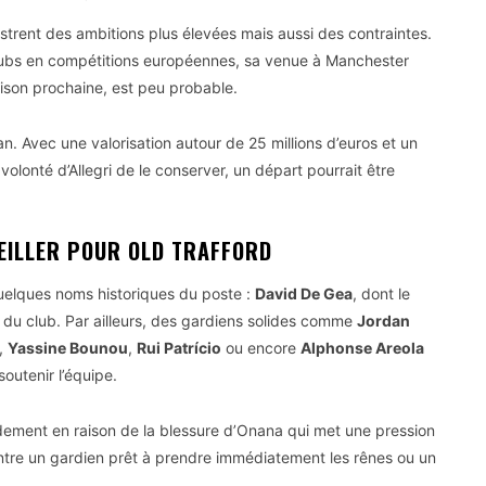
ustrent des ambitions plus élevées mais aussi des contraintes.
lubs en compétitions européennes, sa venue à Manchester
ison prochaine, est peu probable.
an. Avec une valorisation autour de 25 millions d’euros et un
volonté d’Allegri de le conserver, un départ pourrait être
EILLER POUR OLD TRAFFORD
 quelques noms historiques du poste :
David De Gea
, dont le
e du club. Par ailleurs, des gardiens solides comme
Jordan
,
Yassine Bounou
,
Rui Patrício
ou encore
Alphonse Areola
outenir l’équipe.
pidement en raison de la blessure d’Onana qui met une pression
ntre un gardien prêt à prendre immédiatement les rênes ou un