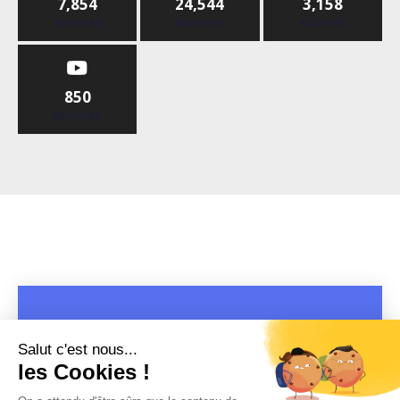
7,854
24,544
3,158
Abonnés
Abonnés
Abonnés
850
Abonnés