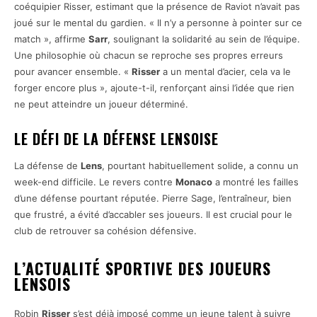
coéquipier Risser, estimant que la présence de Raviot n’avait pas
joué sur le mental du gardien. « Il n’y a personne à pointer sur ce
match », affirme
Sarr
, soulignant la solidarité au sein de l’équipe.
Une philosophie où chacun se reproche ses propres erreurs
pour avancer ensemble. «
Risser
a un mental d’acier, cela va le
forger encore plus », ajoute-t-il, renforçant ainsi l’idée que rien
ne peut atteindre un joueur déterminé.
LE DÉFI DE LA DÉFENSE LENSOISE
La défense de
Lens
, pourtant habituellement solide, a connu un
week-end difficile. Le revers contre
Monaco
a montré les failles
d’une défense pourtant réputée. Pierre Sage, l’entraîneur, bien
que frustré, a évité d’accabler ses joueurs. Il est crucial pour le
club de retrouver sa cohésion défensive.
L’ACTUALITÉ SPORTIVE DES JOUEURS
LENSOIS
Robin
Risser
s’est déjà imposé comme un jeune talent à suivre