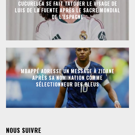
CUCURELLA SE FAIT TATOUER LE VISAGE DE
LUIS DE LA FUENTE APRÈS LE SACRE MONDIAL
DE L’ESPAGNE
MBAPPÉ ADRESSE UN MESSAGE À ZIDANE
APRÈS SA NOMINATION COMME
SÉLECTIONNEUR DES BLEUS
NOUS SUIVRE