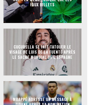
FAUX BILLETS
CUCURELLA SE FAIT TATOUER LE
VISAGE DE LUIS DE LA FUENTE APRÈS
LE SACRE MONDIAL DE L’ESPAGNE
MBAPPÉ ADRESSE UN MESSAGE À
ZIDANE APRÈS SA NOMINATION