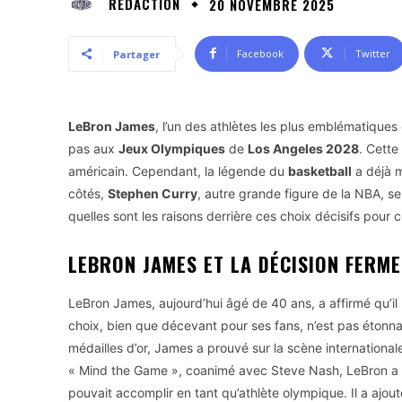
RÉDACTION
20 NOVEMBRE 2025
Facebook
Twitter
Partager
LeBron James
, l’un des athlètes les plus emblématique
pas aux
Jeux Olympiques
de
Los Angeles 2028
. Cette
américain. Cependant, la légende du
basketball
a déjà m
côtés,
Stephen Curry
, autre grande figure de la NBA, 
quelles sont les raisons derrière ces choix décisifs pou
LEBRON JAMES ET LA DÉCISION FERM
LeBron James, aujourd’hui âgé de 40 ans, a affirmé qu’il
choix, bien que décevant pour ses fans, n’est pas étonna
médailles d’or, James a prouvé sur la scène internationale
« Mind the Game », coanimé avec Steve Nash, LeBron a cl
pouvait accomplir en tant qu’athlète olympique. Il a ajou