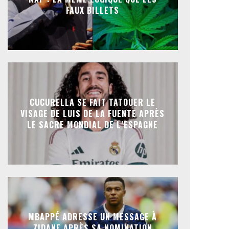
FAUX BILLETS
CUCURELLA SE FAIT TATOUER LE
VISAGE DE LUIS DE LA FUENTE APRÈS
LE SACRE MONDIAL DE L’ESPAGNE
MBAPPÉ ADRESSE UN MESSAGE À
ZIDANE APRÈS SA NOMINATION