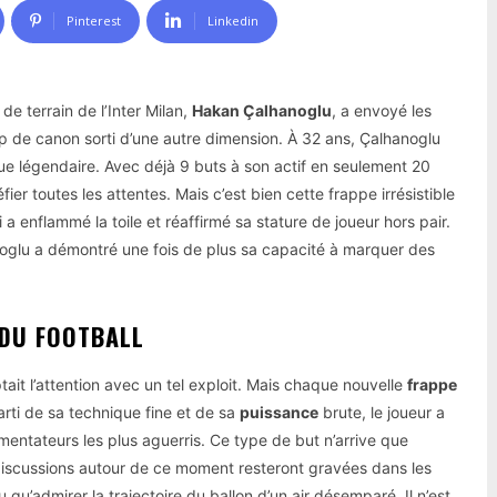
Pinterest
Linkedin
de terrain de l’Inter Milan,
Hakan Çalhanoglu
, a envoyé les
p de canon sorti d’une autre dimension. À 32 ans, Çalhanoglu
que légendaire. Avec déjà 9 buts à son actif en seulement 20
ier toutes les attentes. Mais c’est bien cette frappe irrésistible
 enflammé la toile et réaffirmé sa stature de joueur hors pair.
anoglu a démontré une fois de plus sa capacité à marquer des
 DU FOOTBALL
ait l’attention avec un tel exploit. Mais chaque nouvelle
frappe
arti de sa technique fine et de sa
puissance
brute, le joueur a
ntateurs les plus aguerris. Ce type de but n’arrive que
s discussions autour de ce moment resteront gravées dans les
pu qu’admirer la trajectoire du ballon d’un air désemparé. Il n’est