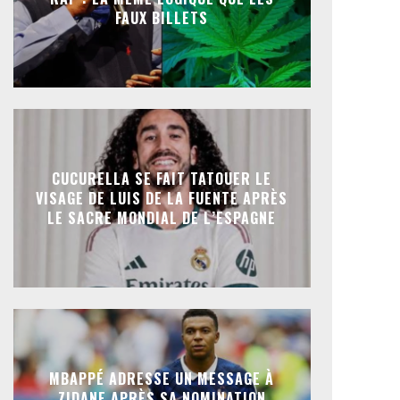
FAUX BILLETS
CUCURELLA SE FAIT TATOUER LE
VISAGE DE LUIS DE LA FUENTE APRÈS
LE SACRE MONDIAL DE L’ESPAGNE
MBAPPÉ ADRESSE UN MESSAGE À
ZIDANE APRÈS SA NOMINATION