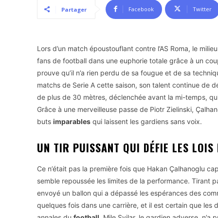
Facebook
Twitter
Partager
Lors d’un match époustouflant contre l’AS Roma, le milieu 
fans de football dans une euphorie totale grâce à un cou
prouve qu’il n’a rien perdu de sa fougue et de sa techni
matchs de Serie A cette saison, son talent continue de déf
de plus de 30 mètres, déclenchée avant la mi-temps, qui a
Grâce à une merveilleuse passe de Piotr Zielinski, Çalh
buts
imparables
qui laissent les gardiens sans voix.
UN TIR PUISSANT QUI DÉFIE LES LOIS
Ce n’était pas la première fois que Hakan Çalhanoglu capt
semble repoussée les limites de la performance. Tirant p
envoyé un ballon qui a dépassé les espérances des comme
quelques fois dans une carrière, et il est certain que le
annales du
football
. Mile Svilar, le gardien adverse, n’a 