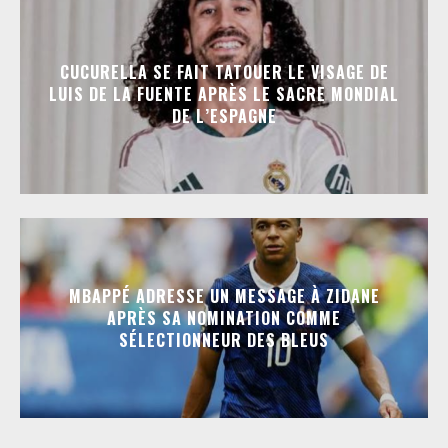
CUCURELLA SE FAIT TATOUER LE VISAGE DE
LUIS DE LA FUENTE APRÈS LE SACRE MONDIAL
DE L’ESPAGNE
MBAPPÉ ADRESSE UN MESSAGE À ZIDANE
APRÈS SA NOMINATION COMME
SÉLECTIONNEUR DES BLEUS