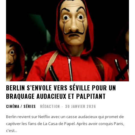
BERLIN S’ENVOLE VERS SÉVILLE POUR UN
BRAQUAGE AUDACIEUX ET PALPITANT
CINÉMA / SÉRIES
RÉDACTION
-
30 JANVIER 2026
Berlin revient sur Netflix avec un casse audacieux qui promet de
captiver les fans de La Casa de Papel. Après avoir conquis Paris,
c'est...