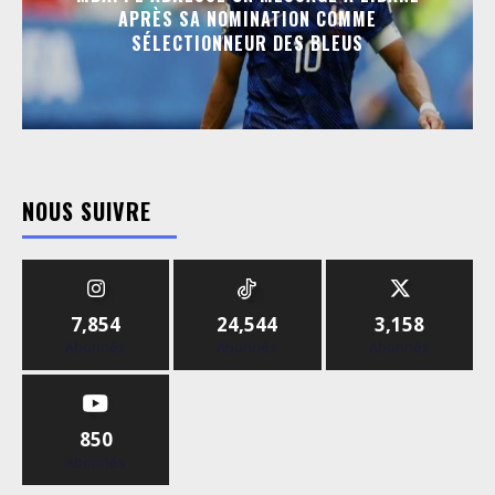
APRÈS SA NOMINATION COMME
SÉLECTIONNEUR DES BLEUS
NOUS SUIVRE
7,854
24,544
3,158
Abonnés
Abonnés
Abonnés
850
Abonnés