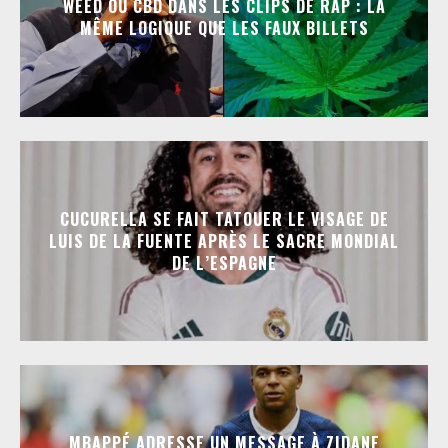
WEED OU CBD DANS LES CLIPS DE RAP : LA
MÊME LOGIQUE QUE LES FAUX BILLETS
CUCURELLA SE FAIT TATOUER LE VISAGE DE
LUIS DE LA FUENTE APRÈS LE SACRE MONDIAL
DE L’ESPAGNE
MBAPPÉ ADRESSE UN MESSAGE À ZIDANE