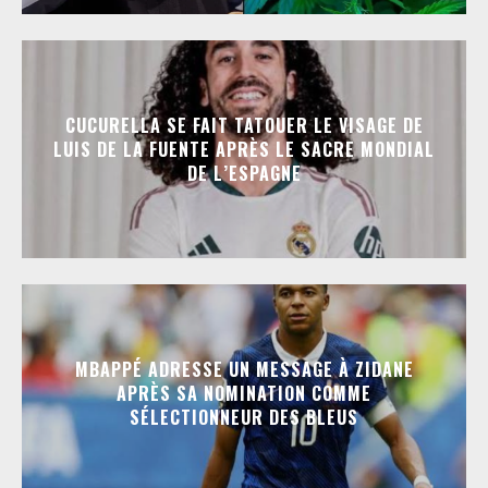
CUCURELLA SE FAIT TATOUER LE VISAGE DE
LUIS DE LA FUENTE APRÈS LE SACRE MONDIAL
DE L’ESPAGNE
MBAPPÉ ADRESSE UN MESSAGE À ZIDANE
APRÈS SA NOMINATION COMME
SÉLECTIONNEUR DES BLEUS