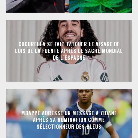
CUCURELLA SE FAIT TATOUER LE VISAGE DE
LUIS DE LA FUENTE APRÈS LE SACRE MONDIAL
DE L’ESPAGNE
MBAPPÉ ADRESSE UN MESSAGE À ZIDANE
APRÈS SA NOMINATION COMME
SÉLECTIONNEUR DES BLEUS