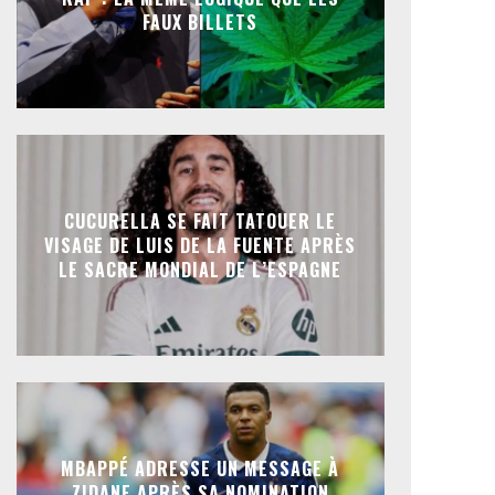
FAUX BILLETS
CUCURELLA SE FAIT TATOUER LE
VISAGE DE LUIS DE LA FUENTE APRÈS
LE SACRE MONDIAL DE L’ESPAGNE
MBAPPÉ ADRESSE UN MESSAGE À
ZIDANE APRÈS SA NOMINATION