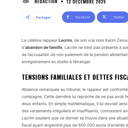
RÉDACTION
12 DÉCEMBRE 2025
Facebook
Twitter
Partager
Le célèbre rappeur
Lacrim
, de son vrai nom Karim Zenoud
d’
abandon de famille
, Lacrim ne s’est pas présenté à s
de l’accusation de non-paiement de la pension alimentair
enregistrement en studio à l’étranger.
TENSIONS FAMILIALES ET DETTES FIS
Absence remarquée au tribunal, le rappeur est confronté
compagne. Cette dernière lui reproche de ne pas avoir hon
deux enfants. En simple mathématique, il lui devrait a
des versements irréguliers et insuffisants, contrastant ave
Lacrim soutient que ce dernier se trouve dans une situat
fiscal ayant engendré plus de 600 000 euros d’arriérés d