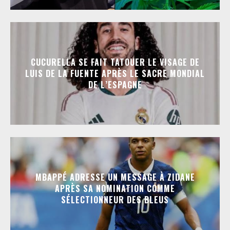
CUCURELLA SE FAIT TATOUER LE VISAGE DE
LUIS DE LA FUENTE APRÈS LE SACRE MONDIAL
DE L’ESPAGNE
MBAPPÉ ADRESSE UN MESSAGE À ZIDANE
APRÈS SA NOMINATION COMME
SÉLECTIONNEUR DES BLEUS