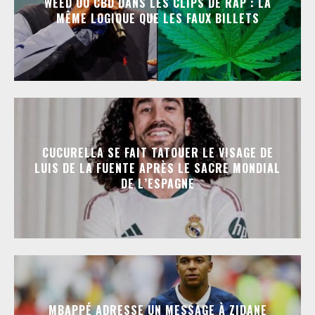
WEED OU CBD DANS LES CLIPS DE RAP : LA
MÊME LOGIQUE QUE LES FAUX BILLETS
CUCURELLA SE FAIT TATOUER LE VISAGE DE
LUIS DE LA FUENTE APRÈS LE SACRE MONDIAL
DE L’ESPAGNE
MBAPPÉ ADRESSE UN MESSAGE À ZIDANE