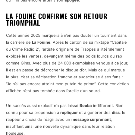
qu’il n’a pas encore atteint son
apogée
.
LA FOUINE CONFIRME SON RETOUR
TRIOMPHAL
Cette année 2025 marquera à n’en pas douter un tournant dans
la carrière de
La Fouine
. Après le carton de sa mixtape “Capitale
du Crime Radio 2”, l’artiste originaire de Trappes a littéralement
explosé les ventes, devançant même des poids lourds du rap
comme Gims. Avec plus de 24 000 exemplaires vendus à ce jour,
il est en passe de décrocher le disque d’or. Mais ce qui marque
le plus, c’est sa déclaration franche et audacieuse à ses fans :
“Je n’ai pas encore atteint mon putain de prime”. Cette conviction
affichée n’est pas tombée dans l’oreille d’un sourd.
Un succès aussi explosif n’a pas laissé
Booba
indifférent. Bien
connu pour sa propension à
répliquer
et à générer des
diss
, le
rappeur a choisi de réagir avec un
message surprenant
,
insufflant ainsi une nouvelle dynamique dans leur relation
houleuse.