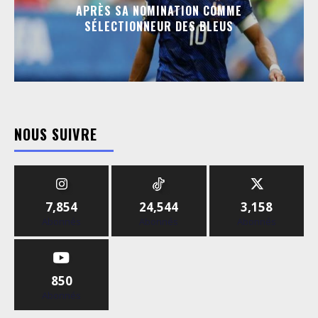
APRÈS SA NOMINATION COMME
SÉLECTIONNEUR DES BLEUS
NOUS SUIVRE
7,854
24,544
3,158
Abonnés
Abonnés
Abonnés
850
Abonnés