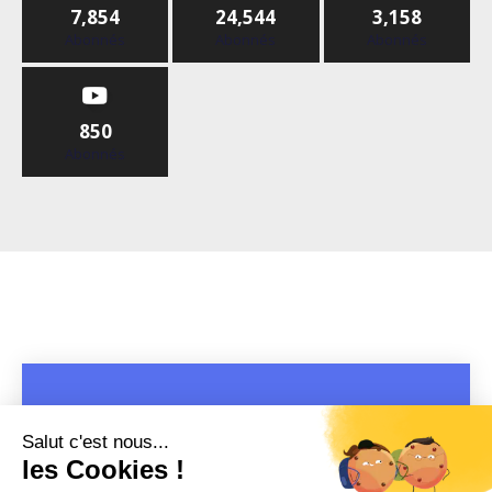
7,854
24,544
3,158
Abonnés
Abonnés
Abonnés
850
Abonnés