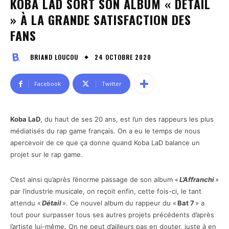
KOBA LAD SORT SON ALBUM « DÉTAIL
» À LA GRANDE SATISFACTION DES
FANS
24 OCTOBRE 2020
BRIAND LOUCOU
Facebook
Twitter
Koba LaD
, du haut de ses 20 ans, est l’un des rappeurs les plus
médiatisés du rap game français. On a eu le temps de nous
apercevoir de ce que ça donne quand Koba LaD balance un
projet sur le rap game.
C’est ainsi qu’après l’énorme passage de son album «
L’Affranchi
»
par l’industrie musicale, on reçoit enfin, cette fois-ci, le tant
attendu «
Détail
». Ce nouvel album du rappeur du «
Bat 7
» a
tout pour surpasser tous ses autres projets précédents d’après
l’artiste lui-même. On ne peut d’ailleurs pas en douter, juste à en