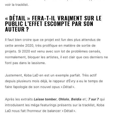
voir la tracklist.
« DÉTAIL » FERA-T-IL VRAIMENT SUR LE
PUBLIC L’EFFET ESCOMPTÉ PAR SON
AUTEUR ?
Il faut bien croire que ce projet est l’un des plus attendus de
cette année 2020, très prolifique en matière de sortie de
projets. Si 2020 est venu avec son lot de problèmes censés,
normalement, bloquer les artistes, il est clair que ces derniers ne
font pas dans le lassisme.
Justement, Koba LaD en est un exemple parfait. Très actif
depuis plusieurs mois déjà, le rappeur d’Évry a eu le temps de
faire l’apologie de son nouvel opus «
Détail
».
Après les extraits
Laisse tomber
,
Ohlolo
,
Beldia
et ;
7 sur 7
qui
introduisent les méga featurings présents sur la tracklist, Koba
LaD nous fait l’honneur de balancer « Détail ».