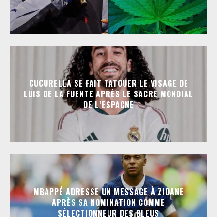
CUCURELLA SE FAIT TATOUER LE VISAGE DE
LUIS DE LA FUENTE APRÈS LE SACRE MONDIAL
DE L’ESPAGNE
MBAPPÉ ADRESSE UN MESSAGE À ZIDANE
APRÈS SA NOMINATION COMME
SÉLECTIONNEUR DES BLEUS