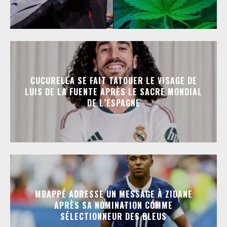
CUCURELLA SE FAIT TATOUER LE VISAGE DE
LUIS DE LA FUENTE APRÈS LE SACRE MONDIAL
DE L’ESPAGNE
MBAPPÉ ADRESSE UN MESSAGE À ZIDANE
APRÈS SA NOMINATION COMME
SÉLECTIONNEUR DES BLEUS