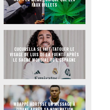
FAUX BILLETS
CUCURELLA SE FAIT TATOUER LE
VISAGE DE LUIS DE LA FUENTE APRÈS
LE SACRE MONDIAL DE L’ESPAGNE
MBAPPÉ ADRESSE UN MESSAGE À
ZIDANE APRÈS SA NOMINATION