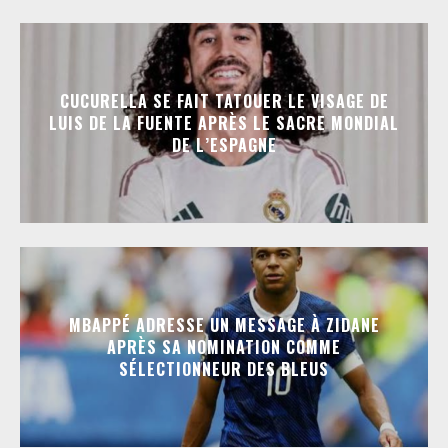
CUCURELLA SE FAIT TATOUER LE VISAGE DE
LUIS DE LA FUENTE APRÈS LE SACRE MONDIAL
DE L’ESPAGNE
MBAPPÉ ADRESSE UN MESSAGE À ZIDANE
APRÈS SA NOMINATION COMME
SÉLECTIONNEUR DES BLEUS