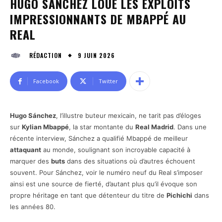
HUGO SÁNCHEZ LOUE LES EXPLOITS
IMPRESSIONNANTS DE MBAPPÉ AU
REAL
9 JUIN 2026
RÉDACTION
Facebook
Twitter
Hugo Sánchez
, l’illustre buteur mexicain, ne tarit pas d’éloges
sur
Kylian Mbappé
, la star montante du
Real Madrid
. Dans une
récente interview, Sánchez a qualifié Mbappé de meilleur
attaquant
au monde, soulignant son incroyable capacité à
marquer des
buts
dans des situations où d’autres échouent
souvent. Pour Sánchez, voir le numéro neuf du Real s’imposer
ainsi est une source de fierté, d’autant plus qu’il évoque son
propre héritage en tant que détenteur du titre de
Pichichi
dans
les années 80.