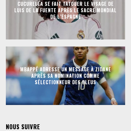
CUCURELLA SE FAIT TATOUER LE VISAGE DE
LUIS DE LA FUENTE APRÈS LE SACRE MONDIAL
DE L’ESPAGNE
MBAPPÉ ADRESSE UN MESSAGE À ZIDANE
APRÈS SA NOMINATION COMME
SÉLECTIONNEUR DES BLEUS
NOUS SUIVRE