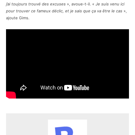
j’ai toujours trouvé des excuses
», avoue-t-il. «
Je suis venu ici
pour trouver ce fameux déclic, et je sais que ça va être le cas
»,
ajoute Gims.