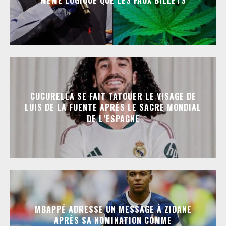
MÊME LOGIQUE QUE LES FAUX BILLETS
CUCURELLA SE FAIT TATOUER LE VISAGE DE
LUIS DE LA FUENTE APRÈS LE SACRE MONDIAL
DE L’ESPAGNE
MBAPPÉ ADRESSE UN MESSAGE À ZIDANE
APRÈS SA NOMINATION COMME