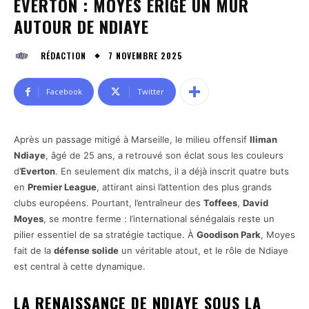
EVERTON : MOYES ÉRIGE UN MUR
AUTOUR DE NDIAYE
7 NOVEMBRE 2025
RÉDACTION
Facebook
Twitter
Après un passage mitigé à Marseille, le milieu offensif
Iliman
Ndiaye
, âgé de 25 ans, a retrouvé son éclat sous les couleurs
d’
Everton
. En seulement dix matchs, il a déjà inscrit quatre buts
en
Premier League
, attirant ainsi l’attention des plus grands
clubs européens. Pourtant, l’entraîneur des
Toffees
,
David
Moyes
, se montre ferme : l’international sénégalais reste un
pilier essentiel de sa stratégie tactique. À
Goodison Park
, Moyes
fait de la
défense solide
un véritable atout, et le rôle de Ndiaye
est central à cette dynamique.
LA RENAISSANCE DE NDIAYE SOUS LA