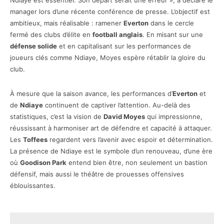
Ndiaye est essentiel. Son départ serait une erreur », a déclaré le
manager lors d’une récente conférence de presse. L’objectif est
ambitieux, mais réalisable : ramener
Everton
dans le cercle
fermé des clubs d’élite en
football anglais
. En misant sur une
défense solide
et en capitalisant sur les performances de
joueurs clés comme Ndiaye, Moyes espère rétablir la gloire du
club.
À mesure que la saison avance, les performances d’
Everton
et
de
Ndiaye
continuent de captiver l’attention. Au-delà des
statistiques, c’est la vision de
David Moyes
qui impressionne,
réussissant à harmoniser art de défendre et capacité à attaquer.
Les
Toffees
regardent vers l’avenir avec espoir et détermination.
La présence de Ndiaye est le symbole d’un renouveau, d’une ère
où
Goodison Park
entend bien être, non seulement un bastion
défensif, mais aussi le théâtre de prouesses offensives
éblouissantes.