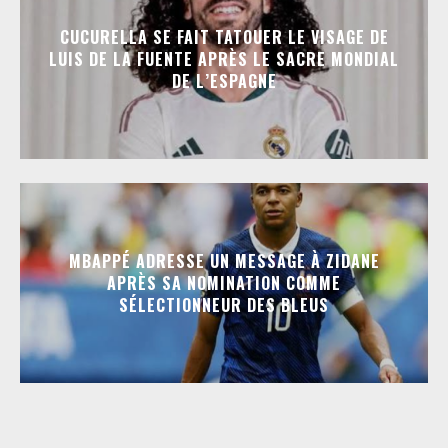
CUCURELLA SE FAIT TATOUER LE VISAGE DE
LUIS DE LA FUENTE APRÈS LE SACRE MONDIAL
DE L’ESPAGNE
MBAPPÉ ADRESSE UN MESSAGE À ZIDANE
APRÈS SA NOMINATION COMME
SÉLECTIONNEUR DES BLEUS