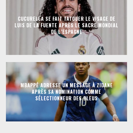
CUCURELLA SE FAIT TATOUER LE VISAGE DE
LUIS DE LA FUENTE APRÈS LE SACRE MONDIAL
DE L’ESPAGNE
MBAPPÉ ADRESSE UN MESSAGE À ZIDANE
APRÈS SA NOMINATION COMME
SÉLECTIONNEUR DES BLEUS