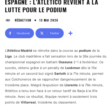
ESPAGNE : L’ATLÉTICO REVIENT À LA
LUTTE POUR LE PODIUM
13 MAI 2026
RÉDACTION
Facebook
Twitter
L’
Atlético Madrid
se réinvite dans la course au
podium
de la
Liga
. Le club madrilène a fait sensation lors de la 36e journée du
championnat espagnol en battant
Osasuna
2-1 à l’extérieur. Ce
succès, obtenu grâce à un penalty de
Lookman
dès la 15e
minute et un second but signé
Sørloth
à la 71e minute, permet
aux Colchoneros de se rapprocher dangereusement de la
troisième place. Malgré l’expulsion de
Llorente
à la 79e minute,
l’Atlético a tenu bon face à un retour tardif de Barja à la 91e
minute. Avec ce résultat, l’équipe revient à seulement trois
points de
Villarreal
, troisième du classement.