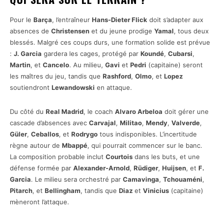
Pour le
Barça
, l’entraîneur
Hans-Dieter Flick
doit s’adapter aux
absences de
Christensen
et du jeune prodige
Yamal
, tous deux
blessés. Malgré ces coups durs, une formation solide est prévue
:
J. Garcia
gardera les cages, protégé par
Koundé
,
Cubarsi
,
Martin
, et
Cancelo
. Au milieu,
Gavi
et
Pedri
(capitaine) seront
les maîtres du jeu, tandis que
Rashford
,
Olmo
, et
Lopez
soutiendront
Lewandowski
en attaque.
Du côté du
Real Madrid
, le coach
Alvaro Arbeloa
doit gérer une
cascade d’absences avec
Carvajal
,
Militao
,
Mendy
,
Valverde
,
Güler
,
Ceballos
, et
Rodrygo
tous indisponibles. L’incertitude
règne autour de
Mbappé
, qui pourrait commencer sur le banc.
La composition probable inclut
Courtois
dans les buts, et une
défense formée par
Alexander-Arnold
,
Rüdiger
,
Huijsen
, et
F.
Garcia
. Le milieu sera orchestré par
Camavinga
,
Tchouaméni
,
Pitarch
, et
Bellingham
, tandis que
Diaz
et
Vinicius
(capitaine)
mèneront l’attaque.