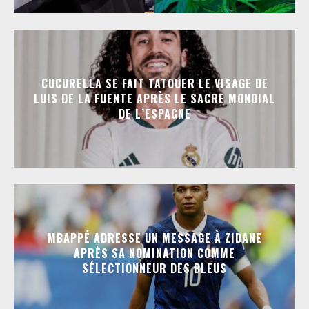
CUCURELLA SE FAIT TATOUER LE VISAGE DE
LUIS DE LA FUENTE APRÈS LE SACRE MONDIAL
DE L’ESPAGNE
MBAPPÉ ADRESSE UN MESSAGE À ZIDANE
APRÈS SA NOMINATION COMME
SÉLECTIONNEUR DES BLEUS