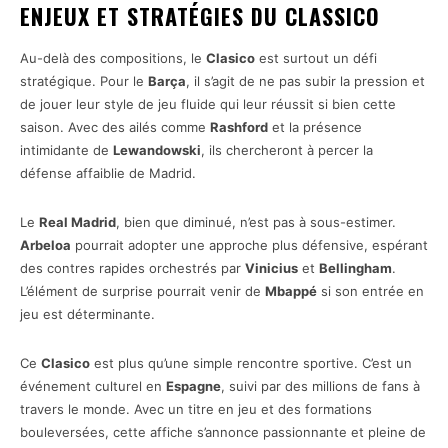
ENJEUX ET STRATÉGIES DU CLASSICO
Au-delà des compositions, le
Clasico
est surtout un défi
stratégique. Pour le
Barça
, il s’agit de ne pas subir la pression et
de jouer leur style de jeu fluide qui leur réussit si bien cette
saison. Avec des ailés comme
Rashford
et la présence
intimidante de
Lewandowski
, ils chercheront à percer la
défense affaiblie de Madrid.
Le
Real Madrid
, bien que diminué, n’est pas à sous-estimer.
Arbeloa
pourrait adopter une approche plus défensive, espérant
des contres rapides orchestrés par
Vinicius
et
Bellingham
.
L’élément de surprise pourrait venir de
Mbappé
si son entrée en
jeu est déterminante.
Ce
Clasico
est plus qu’une simple rencontre sportive. C’est un
événement culturel en
Espagne
, suivi par des millions de fans à
travers le monde. Avec un titre en jeu et des formations
bouleversées, cette affiche s’annonce passionnante et pleine de