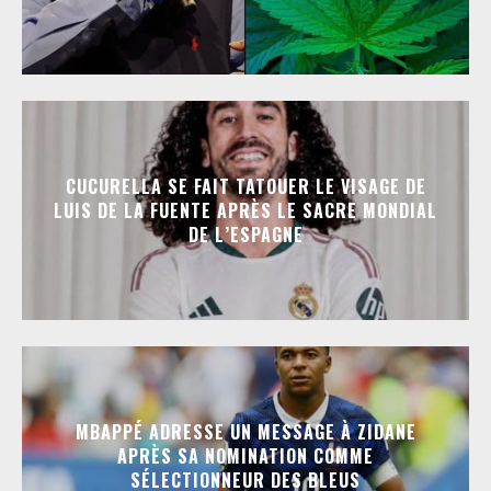
CUCURELLA SE FAIT TATOUER LE VISAGE DE
LUIS DE LA FUENTE APRÈS LE SACRE MONDIAL
DE L’ESPAGNE
MBAPPÉ ADRESSE UN MESSAGE À ZIDANE
APRÈS SA NOMINATION COMME
SÉLECTIONNEUR DES BLEUS