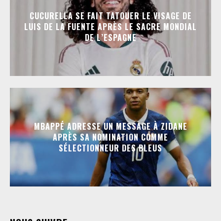
CUCURELLA SE FAIT TATOUER LE VISAGE DE
LUIS DE LA FUENTE APRÈS LE SACRE MONDIAL
DE L’ESPAGNE
MBAPPÉ ADRESSE UN MESSAGE À ZIDANE
APRÈS SA NOMINATION COMME
SÉLECTIONNEUR DES BLEUS