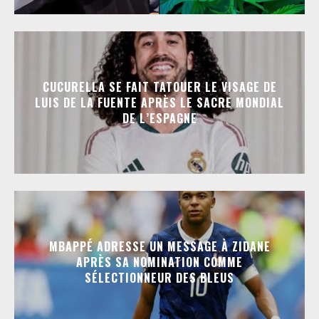
CUCURELLA SE FAIT TATOUER LE VISAGE DE
LUIS DE LA FUENTE APRÈS LE SACRE MONDIAL
DE L’ESPAGNE
MBAPPÉ ADRESSE UN MESSAGE À ZIDANE
APRÈS SA NOMINATION COMME
SÉLECTIONNEUR DES BLEUS