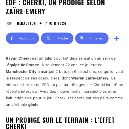
EDF : CHERKI, UN PRODIGE SELON
ZAÏRE-EMERY
7 JUIN 2026
RÉDACTION
Facebook
Twitter
Pinterest
Rayan Cherki
est un talent qui fait déjà sensation au sein de
l’
équipe de France
. À seulement 22 ans, ce joueur de
Manchester City
a marqué 2 buts en 6 sélections, ce qui lui vaut
le respect de ses coéquipiers, dont
Warren Zaïre-Emery
. Ce
milieu de terrain du PSG n’a pas tari d’éloges sur Cherki lors d’une
récente interview. Avec des mouvements imprédictibles et un
flair indéniable pour le jeu, Cherki est décrit par ses pairs comme
un véritable
génie
.
UN PRODIGE SUR LE TERRAIN : L’EFFET
CHERKI