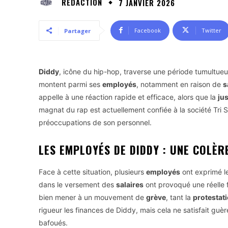
RÉDACTION
7 JANVIER 2026
Facebook
Twitter
Partager
Diddy
, icône du hip-hop, traverse une période tumultueu
montent parmi ses
employés
, notamment en raison de
s
appelle à une réaction rapide et efficace, alors que la
jus
magnat du rap est actuellement confiée à la société Tri 
préoccupations de son personnel.
LES EMPLOYÉS DE DIDDY : UNE COLÈ
Face à cette situation, plusieurs
employés
ont exprimé l
dans le versement des
salaires
ont provoqué une réelle 
bien mener à un mouvement de
grève
, tant la
protestat
rigueur les finances de Diddy, mais cela ne satisfait g
bafoués.