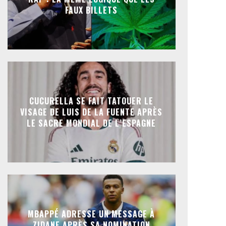
FAUX BILLETS
CUCURELLA SE FAIT TATOUER LE
VISAGE DE LUIS DE LA FUENTE APRÈS
LE SACRE MONDIAL DE L’ESPAGNE
MBAPPÉ ADRESSE UN MESSAGE À
ZIDANE APRÈS SA NOMINATION