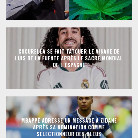
CUCURELLA SE FAIT TATOUER LE VISAGE DE
LUIS DE LA FUENTE APRÈS LE SACRE MONDIAL
DE L’ESPAGNE
MBAPPÉ ADRESSE UN MESSAGE À ZIDANE
APRÈS SA NOMINATION COMME
SÉLECTIONNEUR DES BLEUS