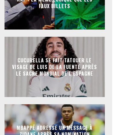
FAUX BILLETS
CUCURELLA SE FAIT TATOUER LE
VISAGE DE LUIS DE LA FUENTE APRÈS
LE SACRE MONDIAL DE L’ESPAGNE
MBAPPÉ ADRESSE UN MESSAGE À
ZIDANE APRÈS SA NOMINATION