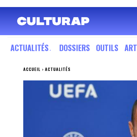
ACTUALITÉS
DOSSIERS
OUTILS
ART
ACCUEIL
ACTUALITÉS