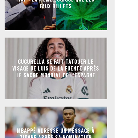
FAUX BILLETS
CUCURELLA SE FAIT TATOUER LE
VISAGE DE LUIS DE LA FUENTE APRÈS
LE SACRE MONDIAL DE L’ESPAGNE
MBAPPÉ ADRESSE UN MESSAGE À
ZIDANE APRÈS SA NOMINATION