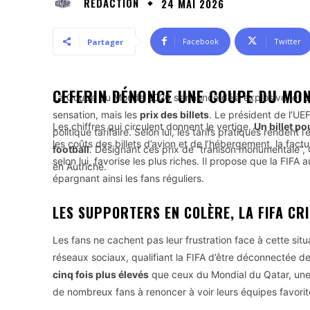
RÉDACTION
24 MAI 2026
Facebook
Twitter
Partager
CEFERIN DÉNONCE UNE COUPE DU MON
La Coupe du Monde 2026 s’annonce déjà explosive, et cet
sensation, mais les
prix des billets
. Le président de l’UE
Les chiffres qui circulent donnent le vertige.
Un billet po
politique tarifaire. Selon lui, les tarifs pratiqués rende
les coûts des billets d’avion et de l’hébergement, la fact
football
. Désignant ces prix de “trahison monumentale”, 
selon lui, favorise les plus riches. Il propose que la FIF
en Autriche.
épargnant ainsi les fans réguliers.
LES SUPPORTERS EN COLÈRE, LA FIFA CRI
Les fans ne cachent pas leur frustration face à cette si
réseaux sociaux, qualifiant la FIFA d’être déconnectée de
cinq fois plus élevés
que ceux du Mondial du Qatar, une dif
de nombreux fans à renoncer à voir leurs équipes favorites