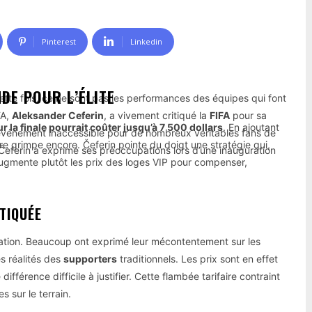
Pinterest
Linkedin
DE POUR L’ÉLITE
te fois, ce ne sont pas les performances des équipes qui font
FA,
Aleksander Ceferin
, a vivement critiqué la
FIFA
pour sa
ur la finale pourrait coûter jusqu’à 7 500 dollars
. En ajoutant
nt l’événement inaccessible pour de nombreux véritables fans de
ure grimpe encore. Čeferin pointe du doigt une stratégie qui,
Čeferin a exprimé ses préoccupations lors d’une inauguration
A augmente plutôt les prix des loges VIP pour compenser,
TIQUÉE
tuation. Beaucoup ont exprimé leur mécontentement sur les
s réalités des
supporters
traditionnels. Les prix sont en effet
férence difficile à justifier. Cette flambée tarifaire contraint
 sur le terrain.