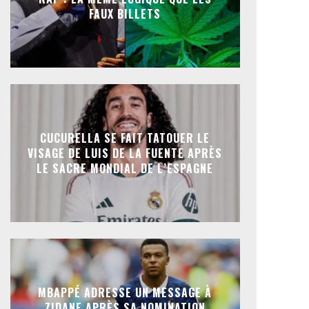
FAUX BILLETS
CUCURELLA SE FAIT TATOUER LE
VISAGE DE LUIS DE LA FUENTE APRÈS
LE SACRE MONDIAL DE L’ESPAGNE
MBAPPÉ ADRESSE UN MESSAGE À
ZIDANE APRÈS SA NOMINATION