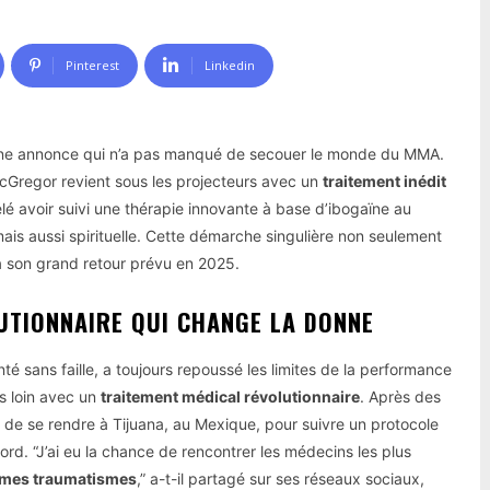
Pinterest
Linkedin
it une annonce qui n’a pas manqué de secouer le monde du MMA.
McGregor revient sous les projecteurs avec un
traitement inédit
vélé avoir suivi une thérapie innovante à base d’ibogaïne au
s aussi spirituelle. Cette démarche singulière non seulement
à son grand retour prévu en 2025.
UTIONNAIRE QUI CHANGE LA DONNE
é sans faille, a toujours repoussé les limites de la performance
us loin avec un
traitement médical révolutionnaire
. Après des
é de se rendre à Tijuana, au Mexique, pour suivre un protocole
ord. “J’ai eu la chance de rencontrer les médecins les plus
 mes traumatismes
,” a-t-il partagé sur ses réseaux sociaux,