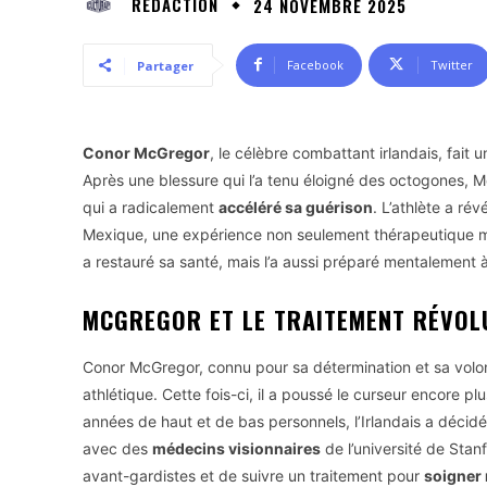
RÉDACTION
24 NOVEMBRE 2025
Facebook
Twitter
Partager
Conor McGregor
, le célèbre combattant irlandais, fa
Après une blessure qui l’a tenu éloigné des octogones, 
qui a radicalement
accéléré sa guérison
. L’athlète a ré
Mexique, une expérience non seulement thérapeutique mai
a restauré sa santé, mais l’a aussi préparé mentalement 
MCGREGOR ET LE TRAITEMENT RÉVOL
Conor McGregor, connu pour sa détermination et sa volont
athlétique. Cette fois-ci, il a poussé le curseur encore pl
années de haut et de bas personnels, l’Irlandais a décid
avec des
médecins visionnaires
de l’université de Stanf
avant-gardistes et de suivre un traitement pour
soigner