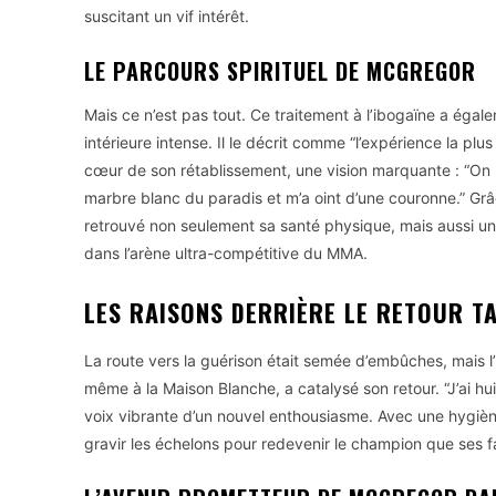
suscitant un vif intérêt.
LE PARCOURS SPIRITUEL DE MCGREGOR
Mais ce n’est pas tout. Ce traitement à l’ibogaïne a éga
intérieure intense. Il le décrit comme “l’expérience la plu
cœur de son rétablissement, une vision marquante : “On
marbre blanc du paradis et m’a oint d’une couronne.” Grâ
retrouvé non seulement sa santé physique, mais aussi un
dans l’arène ultra-compétitive du MMA.
LES RAISONS DERRIÈRE LE RETOUR 
La route vers la guérison était semée d’embûches, mais l
même à la Maison Blanche, a catalysé son retour. “J’ai hu
voix vibrante d’un nouvel enthousiasme. Avec une hygiène
gravir les échelons pour redevenir le champion que ses f