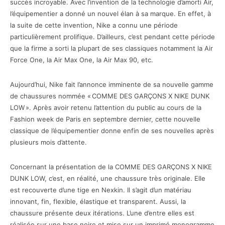
succès incroyable. Avec l’invention de la technologie d’amorti Air,
l’équipementier a donné un nouvel élan à sa marque. En effet, à
la suite de cette invention, Nike a connu une période
particulièrement prolifique. D’ailleurs, c’est pendant cette période
que la firme a sorti la plupart de ses classiques notamment la Air
Force One, la Air Max One, la Air Max 90, etc.
Aujourd’hui, Nike fait l’annonce imminente de sa nouvelle gamme
de chaussures nommée « COMME DES GARÇONS X NIKE DUNK
LOW ». Après avoir retenu l’attention du public au cours de la
Fashion week de Paris en septembre dernier, cette nouvelle
classique de l’équipementier donne enfin de ses nouvelles après
plusieurs mois d’attente.
Concernant la présentation de la COMME DES GARÇONS X NIKE
DUNK LOW, c’est, en réalité, une chaussure très originale. Elle
est recouverte d’une tige en Nexkin. Il s’agit d’un matériau
innovant, fin, flexible, élastique et transparent. Aussi, la
chaussure présente deux itérations. L’une d’entre elles est
réalisée sur une base noire et mise sur un imprimé monogramme