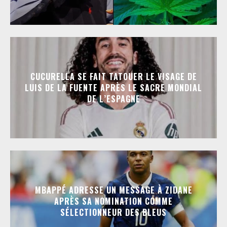
CUCURELLA SE FAIT TATOUER LE VISAGE DE
LUIS DE LA FUENTE APRÈS LE SACRE MONDIAL
DE L’ESPAGNE
MBAPPÉ ADRESSE UN MESSAGE À ZIDANE
APRÈS SA NOMINATION COMME
SÉLECTIONNEUR DES BLEUS