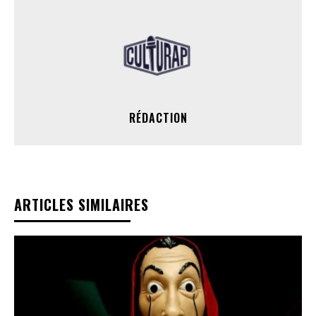
RÉDACTION
ARTICLES SIMILAIRES