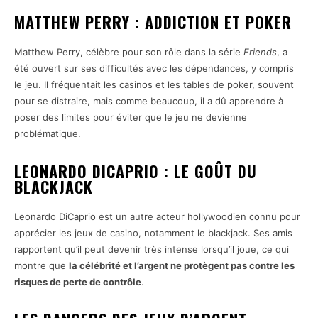
MATTHEW PERRY : ADDICTION ET POKER
Matthew Perry, célèbre pour son rôle dans la série
Friends
, a
été ouvert sur ses difficultés avec les dépendances, y compris
le jeu. Il fréquentait les casinos et les tables de poker, souvent
pour se distraire, mais comme beaucoup, il a dû apprendre à
poser des limites pour éviter que le jeu ne devienne
problématique.
LEONARDO DICAPRIO : LE GOÛT DU
BLACKJACK
Leonardo DiCaprio est un autre acteur hollywoodien connu pour
apprécier les jeux de casino, notamment le blackjack. Ses amis
rapportent qu’il peut devenir très intense lorsqu’il joue, ce qui
montre que
la célébrité et l’argent ne protègent pas contre les
risques de perte de contrôle
.