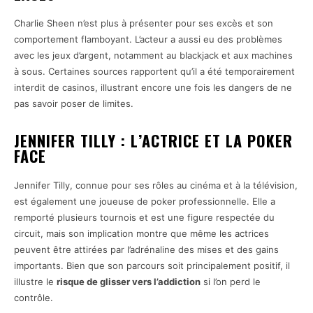
Charlie Sheen n’est plus à présenter pour ses excès et son
comportement flamboyant. L’acteur a aussi eu des problèmes
avec les jeux d’argent, notamment au blackjack et aux machines
à sous. Certaines sources rapportent qu’il a été temporairement
interdit de casinos, illustrant encore une fois les dangers de ne
pas savoir poser de limites.
JENNIFER TILLY : L’ACTRICE ET LA POKER
FACE
Jennifer Tilly, connue pour ses rôles au cinéma et à la télévision,
est également une joueuse de poker professionnelle. Elle a
remporté plusieurs tournois et est une figure respectée du
circuit, mais son implication montre que même les actrices
peuvent être attirées par l’adrénaline des mises et des gains
importants. Bien que son parcours soit principalement positif, il
illustre le
risque de glisser vers l’addiction
si l’on perd le
contrôle.