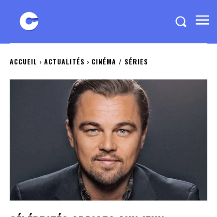
ACCUEIL
ACTUALITÉS
CINÉMA / SÉRIES