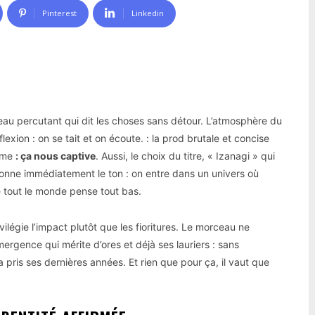
Pinterest
Linkedin
eau percutant qui dit les choses sans détour. L’atmosphère du
exion : on se tait et on écoute. : la prod brutale et concise
erme
: ça nous captive
. Aussi, le choix du titre, « Izanagi » qui
donne immédiatement le ton : on entre dans un univers où
ue tout le monde pense tout bas.
ilégie l’impact plutôt que les fioritures. Le morceau ne
émergence qui mérite d’ores et déjà ses lauriers : sans
a pris ses dernières années. Et rien que pour ça, il vaut que