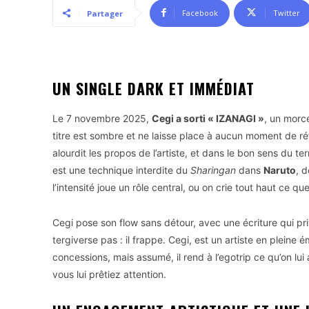
Facebook
Twitter
Partager
UN SINGLE DARK ET IMMÉDIAT
Le 7 novembre 2025,
Cegi a sorti « IZANAGI »
, un morc
titre est sombre et ne laisse place à aucun moment de réfl
alourdit les propos de l’artiste, et dans le bon sens du t
est une technique interdite du
Sharingan
dans
Naruto
, 
l’intensité joue un rôle central, ou on crie tout haut ce q
Cegi pose son flow sans détour, avec une écriture qui priv
tergiverse pas : il frappe. Cegi, est un artiste en pleine 
concessions, mais assumé, il rend à l’egotrip ce qu’on lui 
vous lui prêtiez attention.