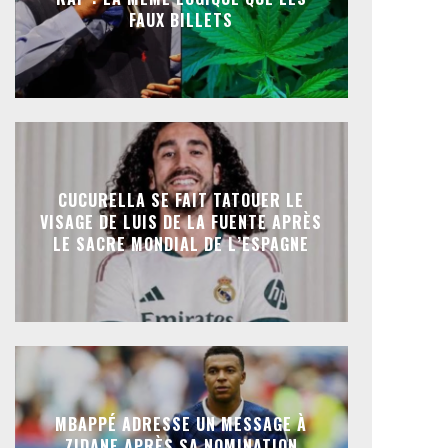
FAUX BILLETS
CUCURELLA SE FAIT TATOUER LE
VISAGE DE LUIS DE LA FUENTE APRÈS
LE SACRE MONDIAL DE L’ESPAGNE
MBAPPÉ ADRESSE UN MESSAGE À
ZIDANE APRÈS SA NOMINATION